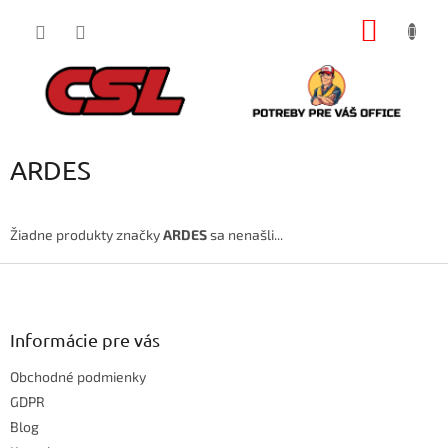
Prejsť
NÁKU
na
obsah
KOŠÍK
ARDES
Žiadne produkty značky
ARDES
sa nenašli...
Z
á
p
ä
Informácie pre vás
t
Obchodné podmienky
i
e
GDPR
Blog