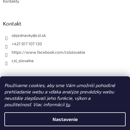
Kontakty
Kontakt
objednavky
@
csl.sk
+421 917 107 130
https://www.facebook.com/cslslovakia
csl_slovakia
Facebook
Používame cookies, aby sme Vám umožnili pohodlné
prehliadanie webu a vďaka analýze prevádzky webu
neustále zlepšovali jeho funkcie, výkon a
použitelnosť. Viac informácií
tu
.
Vytvoril Shoptet
Nastavenie