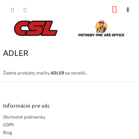
Prejsť
NÁKU
na
obsah
KOŠÍK
ADLER
Žiadne produkty značky
ADLER
sa nenašli...
Z
á
p
ä
Informácie pre vás
t
Obchodné podmienky
i
e
GDPR
Blog