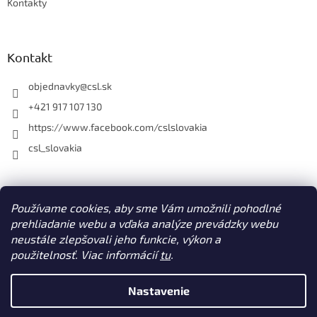
Kontakty
Kontakt
objednavky
@
csl.sk
+421 917 107 130
https://www.facebook.com/cslslovakia
csl_slovakia
Facebook
Používame cookies, aby sme Vám umožnili pohodlné
prehliadanie webu a vďaka analýze prevádzky webu
neustále zlepšovali jeho funkcie, výkon a
použitelnosť. Viac informácií
tu
.
Vytvoril Shoptet
Nastavenie