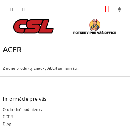
Prejsť
NÁKU
na
obsah
KOŠÍK
ACER
Žiadne produkty značky
ACER
sa nenašli...
Z
á
p
ä
Informácie pre vás
t
Obchodné podmienky
i
e
GDPR
Blog