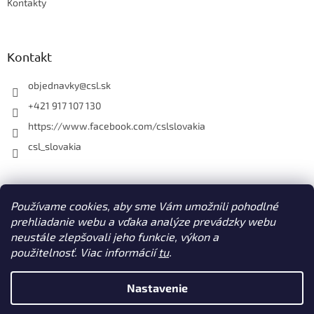
Kontakty
Kontakt
objednavky
@
csl.sk
+421 917 107 130
https://www.facebook.com/cslslovakia
csl_slovakia
Facebook
Používame cookies, aby sme Vám umožnili pohodlné
prehliadanie webu a vďaka analýze prevádzky webu
neustále zlepšovali jeho funkcie, výkon a
použitelnosť. Viac informácií
tu
.
Vytvoril Shoptet
Nastavenie