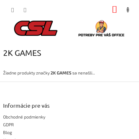
Prejsť
NÁKU
na
obsah
KOŠÍK
2K GAMES
Žiadne produkty značky
2K GAMES
sa nenašli...
Z
á
p
ä
Informácie pre vás
t
Obchodné podmienky
i
e
GDPR
Blog