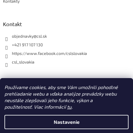
Kontakty
Kontakt
objednavky
@
csl.sk
+421 917 107 130
https://www.facebook.com/cslslovakia
csl_slovakia
Facebook
Používame cookies, aby sme Vám umožnili pohodlné
prehliadanie webu a vďaka analýze prevádzky webu
neustále zlepšovali jeho funkcie, výkon a
použitelnosť. Viac informácií
tu
.
Vytvoril Shoptet
Nastavenie