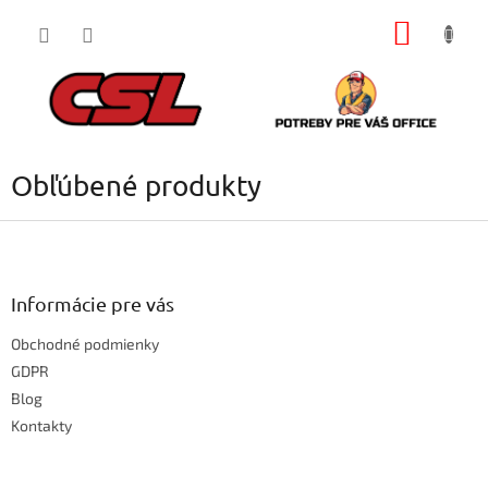
Prejsť
NÁKU
na
obsah
KOŠÍK
Obľúbené produkty
Z
á
p
ä
Informácie pre vás
t
Obchodné podmienky
i
e
GDPR
Blog
Kontakty