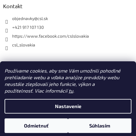
Kontakt
objednavky
@
csl.sk
+421 917 107 130
https://www.facebook.com/cslslovakia
csl_slovakia
Facebook
Používame cookies, aby sme Vám umožnili pohodlné
prehliadanie webu a vďaka analýze prevádzky webu
neustále zlepšovali jeho funkcie, výkon a
použitelnosť. Viac informácií
tu
.
Vytvoril Shoptet
Nastavenie
Copyright 2026
CSL s. r. o. www.csl.sk
. Všetky práva vyhradené.
Odmietnuť
Súhlasím
Upraviť nastavenie cookies