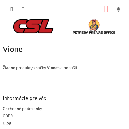
Prejsť
NÁKU
na
obsah
KOŠÍK
Vione
Žiadne produkty značky
Vione
sa nenašli...
Z
á
p
ä
Informácie pre vás
t
Obchodné podmienky
i
e
GDPR
Blog