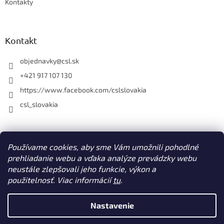
Kontakty
Kontakt
objednavky
@
csl.sk
+421 917 107 130
https://www.facebook.com/cslslovakia
csl_slovakia
Facebook
Používame cookies, aby sme Vám umožnili pohodlné
prehliadanie webu a vďaka analýze prevádzky webu
neustále zlepšovali jeho funkcie, výkon a
použitelnosť. Viac informácií
tu
.
Vytvoril Shoptet
Nastavenie