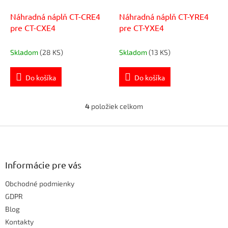
Náhradná náplň CT-CRE4
Náhradná náplň CT-YRE4
pre CT-CXE4
pre CT-YXE4
Skladom
(28 KS)
Skladom
(13 KS)
Do košíka
Do košíka
4
položiek celkom
O
v
Z
l
á
á
d
p
a
ä
Informácie pre vás
c
t
i
Obchodné podmienky
i
e
e
GDPR
p
r
Blog
v
Kontakty
k