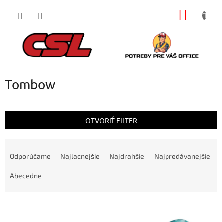
Prejsť
NÁKU
na
obsah
KOŠÍK
Tombow
OTVORIŤ FILTER
R
a
Odporúčame
Najlacnejšie
Najdrahšie
Najpredávanejšie
d
e
Abecedne
n
i
V
e
ý
p