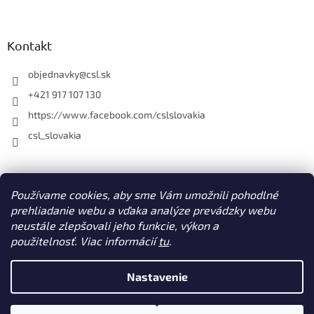
y
v
ý
Kontakt
p
i
objednavky
@
csl.sk
s
u
+421 917 107 130
https://www.facebook.com/cslslovakia
csl_slovakia
Facebook
Používame cookies, aby sme Vám umožnili pohodlné
prehliadanie webu a vďaka analýze prevádzky webu
neustále zlepšovali jeho funkcie, výkon a
použitelnosť. Viac informácií
tu
.
Vytvoril Shoptet
Nastavenie
Copyright 2026
CSL s. r. o. www.csl.sk
. Všetky práva vyhradené.