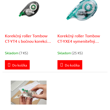
p
r
i
o
s
d
p
u
r
k
o
t
d
Korekčný roller Tombow
Korekčný roller Tombow
o
u
CT-YT4 s bočnou korekciu
CT-YXE4 vymeniteľný
v
k
jednorazový 4,2mmx10
4,2mm x 16m
t
Skladom
(7 KS)
Skladom
(25 KS)
o
v
Do košíka
Do košíka