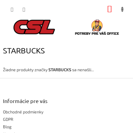
Prejsť
NÁKU
na
obsah
KOŠÍK
STARBUCKS
Žiadne produkty značky
STARBUCKS
sa nenašli...
Z
á
p
ä
Informácie pre vás
t
Obchodné podmienky
i
e
GDPR
Blog