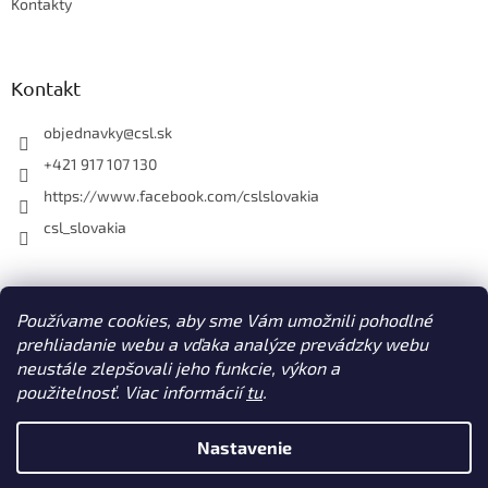
Kontakty
Kontakt
objednavky
@
csl.sk
+421 917 107 130
https://www.facebook.com/cslslovakia
csl_slovakia
Facebook
Používame cookies, aby sme Vám umožnili pohodlné
prehliadanie webu a vďaka analýze prevádzky webu
neustále zlepšovali jeho funkcie, výkon a
použitelnosť. Viac informácií
tu
.
Vytvoril Shoptet
Nastavenie