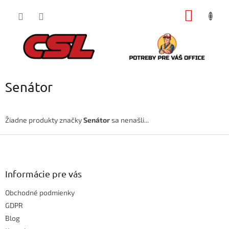
Prejsť
NÁKU
na
obsah
KOŠÍK
Senátor
Žiadne produkty značky
Senátor
sa nenašli...
Z
á
p
ä
Informácie pre vás
t
Obchodné podmienky
i
e
GDPR
Blog