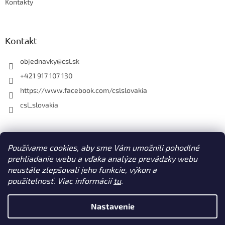
Kontakty
Kontakt
objednavky
@
csl.sk
+421 917 107 130
https://www.facebook.com/cslslovakia
csl_slovakia
Facebook
Používame cookies, aby sme Vám umožnili pohodlné
prehliadanie webu a vďaka analýze prevádzky webu
neustále zlepšovali jeho funkcie, výkon a
použitelnosť. Viac informácií
tu
.
Vytvoril Shoptet
Nastavenie