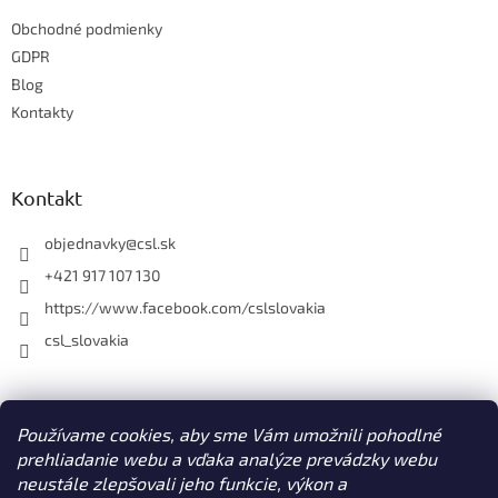
t
i
Obchodné podmienky
i
e
e
GDPR
p
r
Blog
v
Kontakty
k
y
v
ý
Kontakt
p
i
objednavky
@
csl.sk
s
u
+421 917 107 130
https://www.facebook.com/cslslovakia
csl_slovakia
Facebook
Používame cookies, aby sme Vám umožnili pohodlné
prehliadanie webu a vďaka analýze prevádzky webu
neustále zlepšovali jeho funkcie, výkon a