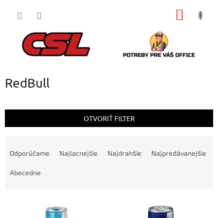
Prejsť
NÁKU
na
obsah
KOŠÍK
RedBull
OTVORIŤ FILTER
R
a
Odporúčame
Najlacnejšie
Najdrahšie
Najpredávanejšie
d
e
Abecedne
n
i
V
e
ý
p