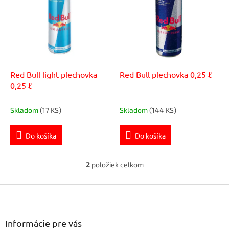
p
r
i
o
s
d
p
u
r
k
o
t
d
Red Bull light plechovka
Red Bull plechovka 0,25 ℓ
o
u
0,25 ℓ
v
k
t
Skladom
(17 KS)
Skladom
(144 KS)
o
v
Do košíka
Do košíka
2
položiek celkom
O
v
Z
l
á
á
d
p
a
ä
Informácie pre vás
c