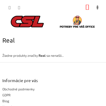
Prejsť
NÁKU
na
obsah
KOŠÍK
Real
Žiadne produkty značky
Real
sa nenašli...
Z
á
p
ä
Informácie pre vás
t
Obchodné podmienky
i
e
GDPR
Blog