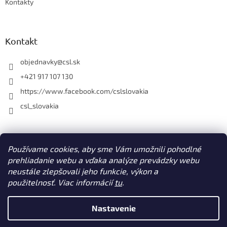
Kontakty
Kontakt
objednavky
@
csl.sk
+421 917 107 130
https://www.facebook.com/cslslovakia
csl_slovakia
Facebook
Používame cookies, aby sme Vám umožnili pohodlné
prehliadanie webu a vďaka analýze prevádzky webu
neustále zlepšovali jeho funkcie, výkon a
použitelnosť. Viac informácií
tu
.
Vytvoril Shoptet
Nastavenie