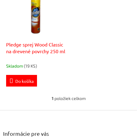
p
r
i
o
s
d
p
u
r
k
o
t
d
Pledge sprej Wood Classic
o
u
na drevené povrchy 250 ml
v
k
t
Skladom
(19 KS)
o
v
Do košíka
1
položiek celkom
O
v
Z
l
á
á
d
p
a
ä
Informácie pre vás
c