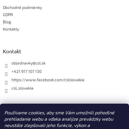
t
i
Obchodné podmienky
i
e
e
GDPR
p
r
Blog
v
Kontakty
k
y
v
ý
Kontakt
p
i
objednavky
@
csl.sk
s
u
+421 917 107 130
https://www.facebook.com/cslslovakia
csl_slovakia
Facebook
Používame cookies, aby sme Vám umožnili pohodlné
prehliadanie webu a vďaka analýze prevádzky webu
neustále zlepšovali jeho funkcie, výkon a