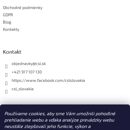
t
i
Obchodné podmienky
i
e
e
GDPR
p
r
Blog
v
Kontakty
k
y
v
ý
Kontakt
p
i
objednavky
@
csl.sk
s
u
+421 917 107 130
https://www.facebook.com/cslslovakia
csl_slovakia
Facebook
Používame cookies, aby sme Vám umožnili pohodlné
prehliadanie webu a vďaka analýze prevádzky webu
neustále zlepšovali jeho funkcie, výkon a