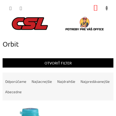
Prejsť
NÁKU
na
obsah
KOŠÍK
Orbit
OTVORIŤ FILTER
R
a
Odporúčame
Najlacnejšie
Najdrahšie
Najpredávanejšie
d
e
Abecedne
n
i
V
e
ý
p