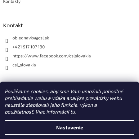
Kontakty
Kontakt
objednavky
@
csl.sk
+421 917 107 130
https://www.facebook.com/cslslovakia
csl_slovakia
Facebook
Používame cookies, aby sme Vám umožnili pohodlné
prehliadanie webu a vďaka analýze prevádzky webu
neustále zlepšovali jeho funkcie, výkon a
použitelnosť. Viac informácií
tu
.
Vytvoril Shoptet
Nastavenie