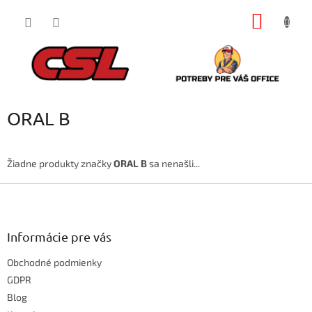
Prejsť
NÁKU
na
obsah
KOŠÍK
ORAL B
Žiadne produkty značky
ORAL B
sa nenašli...
Z
á
p
ä
Informácie pre vás
t
Obchodné podmienky
i
e
GDPR
Blog