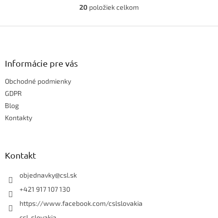
20
položiek celkom
O
v
Z
l
á
á
d
p
a
ä
Informácie pre vás
c
t
i
Obchodné podmienky
i
e
e
GDPR
p
r
Blog
v
Kontakty
k
y
v
ý
Kontakt
p
i
objednavky
@
csl.sk
s
u
+421 917 107 130
https://www.facebook.com/cslslovakia
csl_slovakia