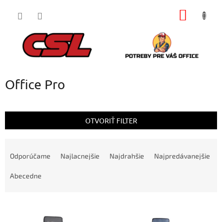
Prejsť
NÁKU
na
obsah
KOŠÍK
Office Pro
OTVORIŤ FILTER
R
a
Odporúčame
Najlacnejšie
Najdrahšie
Najpredávanejšie
d
e
Abecedne
n
i
V
e
ý
p