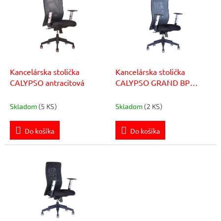
p
r
i
o
s
d
p
u
r
k
o
t
d
Kancelárska stolička
Kancelárska stolička
o
u
CALYPSO antracitová
CALYPSO GRAND BP
v
k
antracit
t
Skladom
(5 KS)
Skladom
(2 KS)
o
v
Do košíka
Do košíka