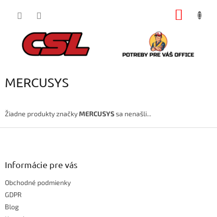
Prejsť
NÁKU
na
obsah
KOŠÍK
MERCUSYS
Žiadne produkty značky
MERCUSYS
sa nenašli...
Z
á
p
ä
Informácie pre vás
t
Obchodné podmienky
i
e
GDPR
Blog