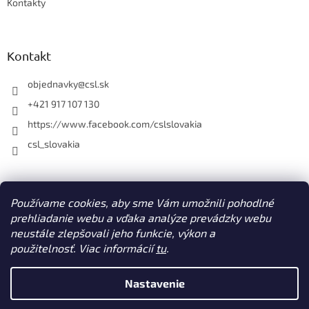
Kontakty
Kontakt
objednavky
@
csl.sk
+421 917 107 130
https://www.facebook.com/cslslovakia
csl_slovakia
Facebook
Používame cookies, aby sme Vám umožnili pohodlné
prehliadanie webu a vďaka analýze prevádzky webu
neustále zlepšovali jeho funkcie, výkon a
použitelnosť. Viac informácií
tu
.
Vytvoril Shoptet
Nastavenie