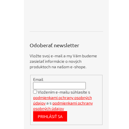
o
p
5
p
r
o
d
u
Odoberať newsletter
k
t
Vložte svoj e-mail a my Vám budeme
o
zasielať informácie o nových
v
produktoch na našom e-shope.
Obálky
Email
kartónové
A4
360x275mm
Vložením e-mailu súhlasíte s
podmienkami ochrany osobných
Trvanlivé
mlieko
údajov
a s
podmienkami ochrany
RAJO
osobných údajov
plnotučné
PRIHLÁSIŤ SA
3,5% 1 ℓ
Bambusové