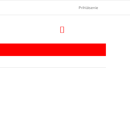
Prihlásenie
NÁKUPNÝ
KOŠÍK