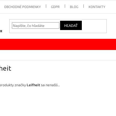
OBCHODNÉ PODMIENKY
GDPR
BLOG
KONTAKTY
HĽADAŤ
heit
produkty značky
Leifheit
sa nenašli...