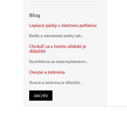
pero
BORGO
STRAW
Blog
natur
Bublinkové
Lepiace pásky s vlastnou potlačou
obálky
recyklované
Balíte a odosielate balíky zák...
SUMO
28,5x36cm
Chrániť sa v tomto období je
hnedé
dôležité
Flash
disk USB
Dezinfekcia sa stala každodenn...
Q-
CONNECT
Ovocie a zelenina
2.0, 4 GB
Ovocie a zelenina je dôležitý ...
ARCHÍV
Z
á
p