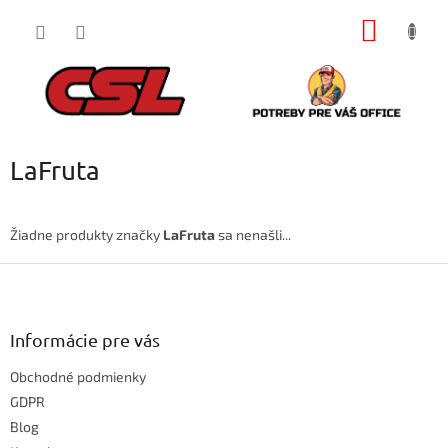
Prejsť
NÁKU
na
obsah
KOŠÍK
LaFruta
Žiadne produkty značky
LaFruta
sa nenašli...
Z
á
p
ä
Informácie pre vás
t
Obchodné podmienky
i
e
GDPR
Blog