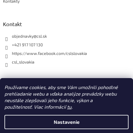
Kontakty
Kontakt
objednavky
@
csl.sk
+421 917 107 130
https://www.facebook.com/cslslovakia
csl_slovakia
Facebook
Používame cookies, aby sme Vám umožnili pohodlné
prehliadanie webu a vďaka analýze prevádzky webu
neustále zlepšovali jeho funkcie, výkon a
použitelnosť. Viac informácií
tu
.
Vytvoril Shoptet
Nastavenie