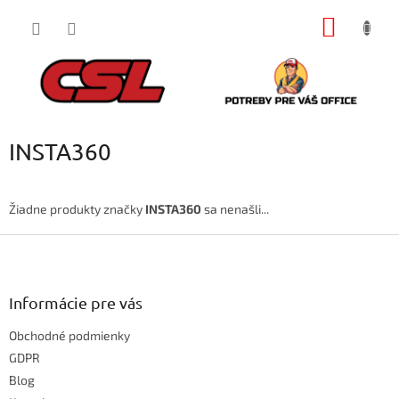
Prejsť
NÁKU
na
obsah
KOŠÍK
INSTA360
Žiadne produkty značky
INSTA360
sa nenašli...
Z
á
p
ä
Informácie pre vás
t
Obchodné podmienky
i
e
GDPR
Blog