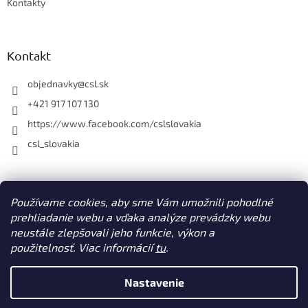
Kontakty
Kontakt
objednavky
@
csl.sk
+421 917 107 130
https://www.facebook.com/cslslovakia
csl_slovakia
Facebook
Používame cookies, aby sme Vám umožnili pohodlné
prehliadanie webu a vďaka analýze prevádzky webu
neustále zlepšovali jeho funkcie, výkon a
použitelnosť. Viac informácií
tu
.
Vytvoril Shoptet
Nastavenie