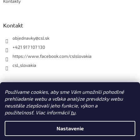
Kontakty
Kontakt
objednavky
@
csl.sk
+421 917 107 130
https://www.facebook.com/cslslovakia
csl_slovakia
Facebook
Používame cookies, aby sme Vám umožnili pohodlné
prehliadanie webu a vďaka analýze prevádzky webu
neustále zlepšovali jeho funkcie, výkon a
použitelnosť. Viac informácií
tu
.
Vytvoril Shoptet
Nastavenie