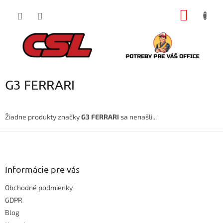
Prejsť
NÁKU
na
obsah
KOŠÍK
G3 FERRARI
Žiadne produkty značky
G3 FERRARI
sa nenašli...
Z
á
p
ä
Informácie pre vás
t
Obchodné podmienky
i
e
GDPR
Blog