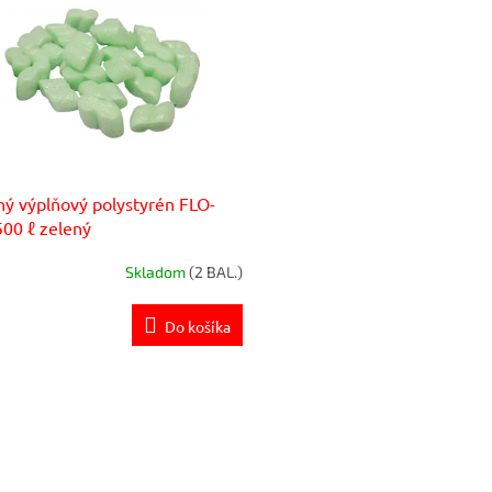
ný výplňový polystyrén FLO-
00 ℓ zelený
Skladom
(2 BAL.)
Do košíka
O
v
l
á
d
a