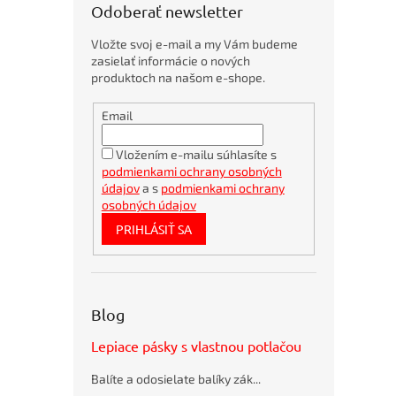
u
Odoberať newsletter
k
t
Vložte svoj e-mail a my Vám budeme
o
zasielať informácie o nových
v
produktoch na našom e-shope.
Obálky
Email
kartónové
A4
360x275mm
Vložením e-mailu súhlasíte s
podmienkami ochrany osobných
Bambusové
pero
údajov
a s
podmienkami ochrany
BORGO
osobných údajov
STRAW
PRIHLÁSIŤ SA
natur
Bublinkové
obálky
recyklované
SUMO
Blog
28,5x36cm
hnedé
Lepiace pásky s vlastnou potlačou
Guľôčkové
pero
Balíte a odosielate balíky zák...
Schneider