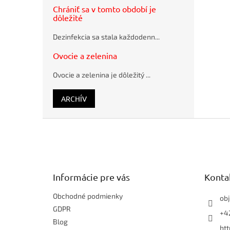
K15 modré
Chrániť sa v tomto období je
plastové
dôležité
Pramenitá
voda
Dezinfekcia sa stala každodenn...
Rajec
nesýtená
Ovocie a zelenina
12 x 0,33 ℓ
Ovocie a zelenina je dôležitý ...
ARCHÍV
Z
á
p
ä
t
Informácie pre vás
Konta
i
e
Obchodné podmienky
ob
GDPR
+42
Blog
ht