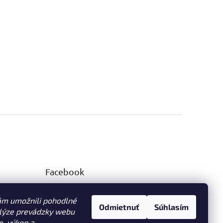
Facebook
ám umožnili pohodlné
Odmietnuť
Súhlasím
alýze prevádzky webu
e, výkon a