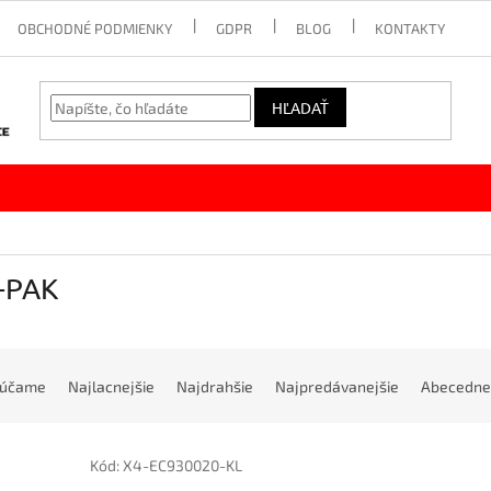
OBCHODNÉ PODMIENKY
GDPR
BLOG
KONTAKTY
HĽADAŤ
-PAK
rúčame
Najlacnejšie
Najdrahšie
Najpredávanejšie
Abecedne
Kód:
X4-EC930020-KL