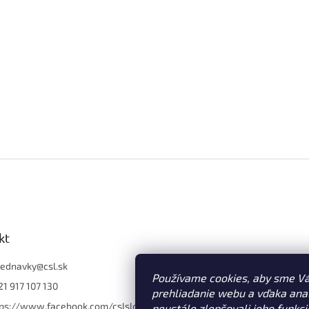
kt
jednavky
@
csl.sk
Používame cookies, aby sme V
1 917 107 130
prehliadanie webu a vďaka an
tps://www.facebook.com/cslslo
neustále zlepšovali jeho funkci