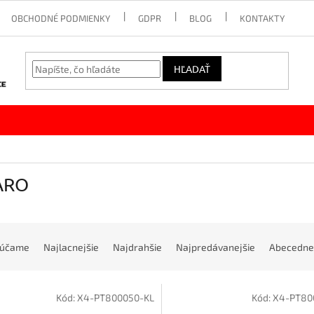
OBCHODNÉ PODMIENKY
GDPR
BLOG
KONTAKTY
HĽADAŤ
ARO
rúčame
Najlacnejšie
Najdrahšie
Najpredávanejšie
Abecedne
Kód:
X4-PT800050-KL
Kód:
X4-PT80