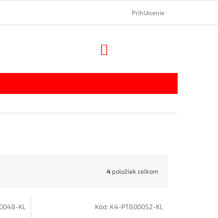
Prihlásenie
NÁKUPNÝ
KOŠÍK
4
položiek celkom
0048-KL
Kód:
X4-PT800052-KL