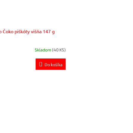
o Čoko piškóty višňa 147 g
Skladom
(40 KS)
Do košíka
O
v
l
á
d
a
c
i
e
p