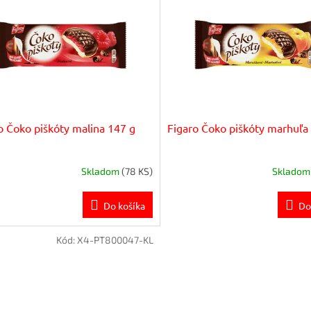
o Čoko piškóty malina 147 g
Figaro Čoko piškóty marhuľa
Skladom
(78 KS)
Sklado
Do košíka
Do
Kód:
X4-PT800047-KL