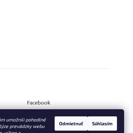
Facebook
ám umožnili pohodlné
Odmietnuť
Súhlasím
alýze prevádzky webu
e, výkon a