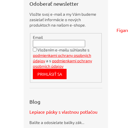
u
Odoberať newsletter
k
t
Vložte svoj e-mail a my Vám budeme
o
zasielať informácie o nových
v
produktoch na našom e-shope.
Figar
Obálky
Email
kartónové
A4
360x275mm
Vložením e-mailu súhlasíte s
podmienkami ochrany osobných
Bambusové
pero
údajov
a s
podmienkami ochrany
BORGO
osobných údajov
STRAW
PRIHLÁSIŤ SA
natur
Bublinkové
obálky
recyklované
SUMO
Blog
28,5x36cm
hnedé
Lepiace pásky s vlastnou potlačou
Flash
disk USB
Balíte a odosielate balíky zák...
Q-