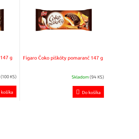
 147 g
Figaro Čoko piškóty pomaranč 147 g
m
(100 KS)
Skladom
(94 KS)
 košíka
Do košíka