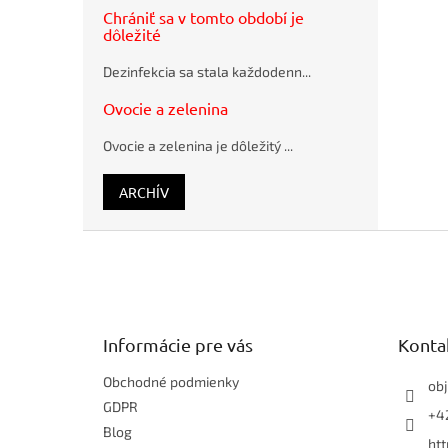
CONNECT
Chrániť sa v tomto období je
2.0, 4 GB
dôležité
Guľôčkové
pero
Dezinfekcia sa stala každodenn...
Schneider
K15 modré
Ovocie a zelenina
plastové
Ovocie a zelenina je dôležitý ...
ARCHÍV
Z
á
p
ä
t
Informácie pre vás
Konta
i
e
Obchodné podmienky
ob
GDPR
+42
Blog
ht