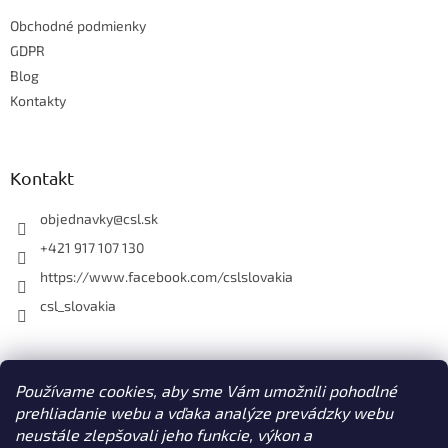
t
i
Obchodné podmienky
i
e
e
GDPR
p
r
Blog
v
Kontakty
k
y
v
ý
Kontakt
p
i
objednavky
@
csl.sk
s
u
+421 917 107 130
https://www.facebook.com/cslslovakia
csl_slovakia
Facebook
Používame cookies, aby sme Vám umožnili pohodlné
prehliadanie webu a vďaka analýze prevádzky webu
neustále zlepšovali jeho funkcie, výkon a