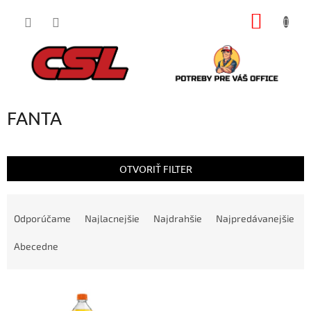
Prejsť
NÁKU
na
obsah
KOŠÍK
FANTA
OTVORIŤ FILTER
R
a
Odporúčame
Najlacnejšie
Najdrahšie
Najpredávanejšie
d
e
Abecedne
n
i
V
e
ý
p