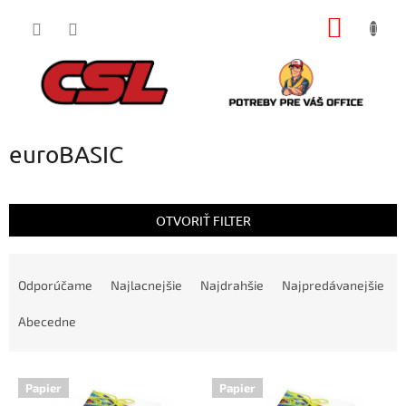
Prejsť
NÁKU
na
obsah
KOŠÍK
euroBASIC
OTVORIŤ FILTER
R
a
Odporúčame
Najlacnejšie
Najdrahšie
Najpredávanejšie
d
e
Abecedne
n
i
V
e
Papier
Papier
ý
p