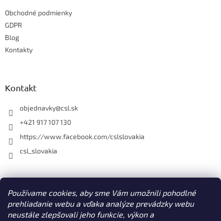
t
i
Obchodné podmienky
i
e
e
GDPR
p
r
Blog
v
Kontakty
k
y
v
ý
Kontakt
p
i
objednavky
@
csl.sk
s
u
+421 917 107 130
https://www.facebook.com/cslslovakia
csl_slovakia
Facebook
Používame cookies, aby sme Vám umožnili pohodlné
prehliadanie webu a vďaka analýze prevádzky webu
neustále zlepšovali jeho funkcie, výkon a