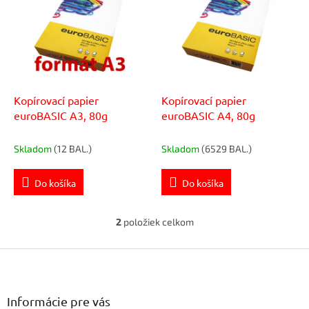
p
r
i
o
s
d
p
u
r
k
o
t
d
Kopírovací papier
Kopírovací papier
o
u
euroBASIC A3, 80g
euroBASIC A4, 80g
v
k
t
Skladom
(12 BAL.)
Skladom
(6529 BAL.)
o
v
Do košíka
Do košíka
2
položiek celkom
O
v
Z
l
á
á
d
p
a
ä
Informácie pre vás
c