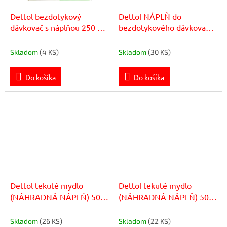
Dettol bezdotykový
Dettol NÁPLŇ do
dávkovač s náplňou 250 ml
bezdotykového dávkovača
- Aloe Vera
250 ml - Aloe Vera
Skladom
(4 KS)
Skladom
(30 KS)
Do košíka
Do košíka
Dettol tekuté mydlo
Dettol tekuté mydlo
(NÁHRADNÁ NÁPLŇ) 500
(NÁHRADNÁ NÁPLŇ) 500
ml - Aloe vera
ml - Levanduľa
Skladom
(26 KS)
Skladom
(22 KS)