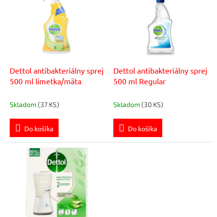
p
r
i
o
s
d
p
u
r
k
o
t
d
Dettol antibakteriálny sprej
Dettol antibakteriálny sprej
o
u
500 ml limetka/mäta
500 ml Regular
v
k
t
Skladom
(37 KS)
Skladom
(30 KS)
o
v
Do košíka
Do košíka