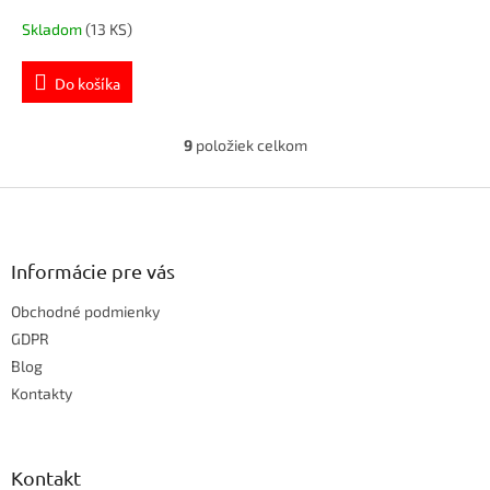
Skladom
(13 KS)
Do košíka
9
položiek celkom
O
v
Z
l
á
á
d
p
a
ä
Informácie pre vás
c
t
i
Obchodné podmienky
i
e
e
GDPR
p
r
Blog
v
Kontakty
k
y
v
ý
Kontakt
p