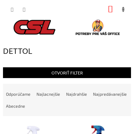
Prejsť
NÁKU
na
obsah
KOŠÍK
DETTOL
OTVORIŤ FILTER
R
a
Odporúčame
Najlacnejšie
Najdrahšie
Najpredávanejšie
d
e
Abecedne
n
i
V
e
ý
p