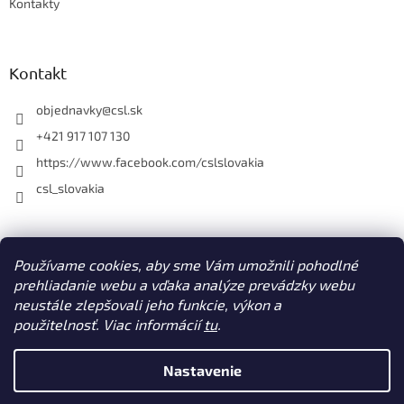
Kontakty
Kontakt
objednavky
@
csl.sk
+421 917 107 130
https://www.facebook.com/cslslovakia
csl_slovakia
Facebook
Používame cookies, aby sme Vám umožnili pohodlné
prehliadanie webu a vďaka analýze prevádzky webu
neustále zlepšovali jeho funkcie, výkon a
použitelnosť. Viac informácií
tu
.
Vytvoril Shoptet
Nastavenie