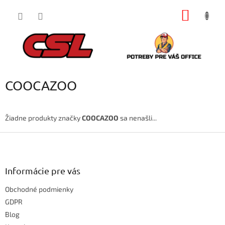
Prejsť
NÁKU
na
obsah
KOŠÍK
COOCAZOO
Žiadne produkty značky
COOCAZOO
sa nenašli...
Z
á
p
ä
Informácie pre vás
t
Obchodné podmienky
i
e
GDPR
Blog