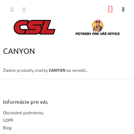
Prejsť
NÁKU
na
obsah
KOŠÍK
CANYON
Žiadne produkty značky
CANYON
sa nenašli...
Z
á
p
ä
Informácie pre vás
t
Obchodné podmienky
i
e
GDPR
Blog