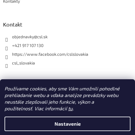
Kontakty
Kontakt
objednavky
@
csl.sk
+421 917 107 130
https://www.facebook.com/cslslovakia
csl_slovakia
Facebook
Používame cookies, aby sme Vám umožnili pohodlné
prehliadanie webu a vďaka analýze prevádzky webu
neustále zlepšovali jeho funkcie, výkon a
použitelnosť. Viac informácií
tu
.
Vytvoril Shoptet
Nastavenie