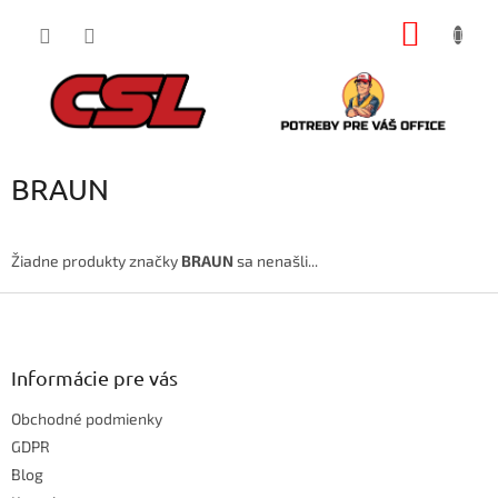
Prejsť
NÁKU
na
obsah
KOŠÍK
BRAUN
Žiadne produkty značky
BRAUN
sa nenašli...
Z
á
p
ä
Informácie pre vás
t
Obchodné podmienky
i
e
GDPR
Blog