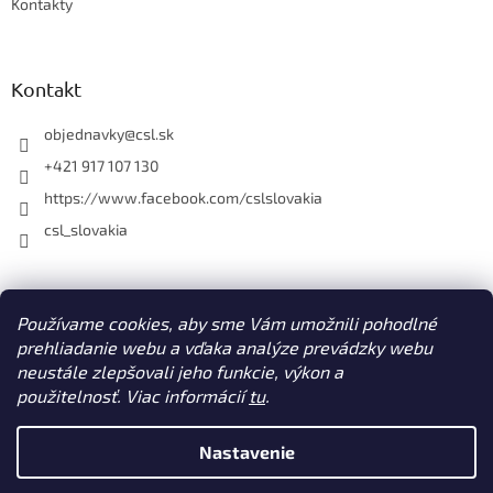
Kontakty
Kontakt
objednavky
@
csl.sk
+421 917 107 130
https://www.facebook.com/cslslovakia
csl_slovakia
Facebook
Používame cookies, aby sme Vám umožnili pohodlné
prehliadanie webu a vďaka analýze prevádzky webu
neustále zlepšovali jeho funkcie, výkon a
použitelnosť. Viac informácií
tu
.
Vytvoril Shoptet
Nastavenie