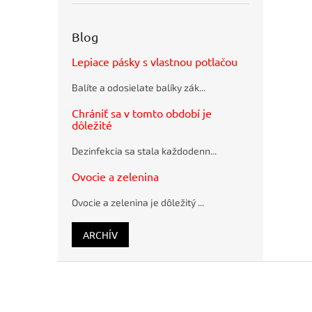
obálky
recyklované
SUMO
Blog
28,5x36cm
hnedé
Lepiace pásky s vlastnou potlačou
Flash
disk USB
Balíte a odosielate balíky zák...
Q-
CONNECT
Chrániť sa v tomto období je
2.0, 4 GB
dôležité
Guľôčkové
pero
Dezinfekcia sa stala každodenn...
Schneider
K15 modré
Ovocie a zelenina
plastové
Ovocie a zelenina je dôležitý ...
ARCHÍV
Z
á
p