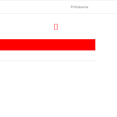
Prihlásenie
NÁKUPNÝ
KOŠÍK