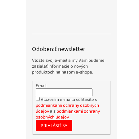
o
p
5
p
r
o
d
u
Odoberať newsletter
k
t
Vložte svoj e-mail a my Vám budeme
o
zasielať informácie o nových
v
produktoch na našom e-shope.
Obálky
Email
kartónové
A4
360x275mm
Vložením e-mailu súhlasíte s
podmienkami ochrany osobných
Bambusové
pero
údajov
a s
podmienkami ochrany
BORGO
osobných údajov
STRAW
PRIHLÁSIŤ SA
natur
Bublinkové