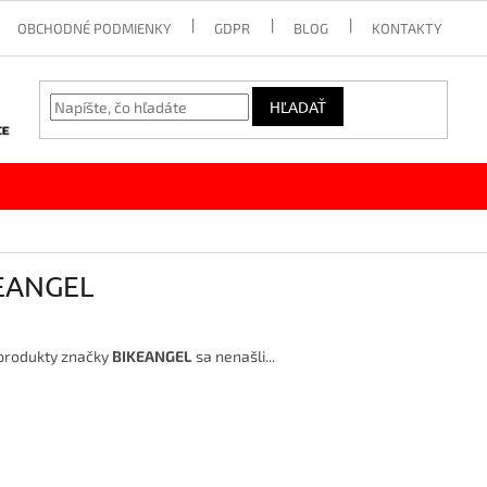
OBCHODNÉ PODMIENKY
GDPR
BLOG
KONTAKTY
HĽADAŤ
EANGEL
produkty značky
BIKEANGEL
sa nenašli...