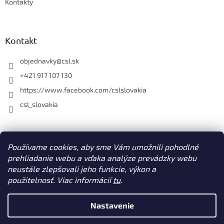
Kontakty
Kontakt
objednavky
@
csl.sk
+421 917 107 130
https://www.facebook.com/cslslovakia
csl_slovakia
Facebook
Používame cookies, aby sme Vám umožnili pohodlné
prehliadanie webu a vďaka analýze prevádzky webu
neustále zlepšovali jeho funkcie, výkon a
použitelnosť. Viac informácií
tu
.
Vytvoril Shoptet
Nastavenie