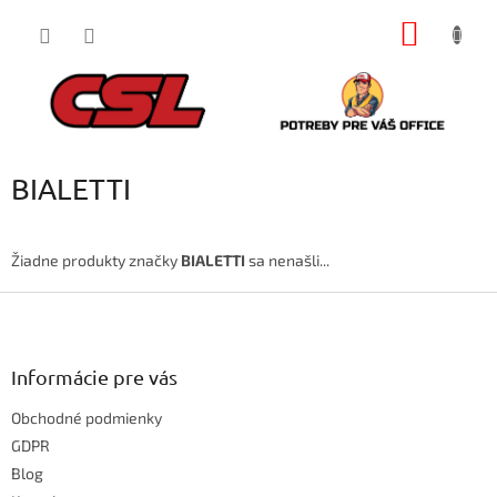
Prejsť
NÁKU
na
obsah
KOŠÍK
BIALETTI
Žiadne produkty značky
BIALETTI
sa nenašli...
Z
á
p
ä
Informácie pre vás
t
Obchodné podmienky
i
e
GDPR
Blog