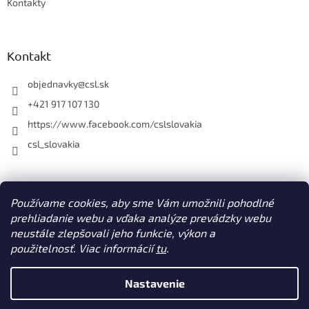
Kontakty
Kontakt
objednavky
@
csl.sk
+421 917 107 130
https://www.facebook.com/cslslovakia
csl_slovakia
Facebook
Používame cookies, aby sme Vám umožnili pohodlné
prehliadanie webu a vďaka analýze prevádzky webu
neustále zlepšovali jeho funkcie, výkon a
použitelnosť. Viac informácií
tu
.
Vytvoril Shoptet
Nastavenie