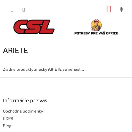
Prejsť
NÁKU
na
obsah
KOŠÍK
ARIETE
Žiadne produkty značky
ARIETE
sa nenašli...
Z
á
p
ä
Informácie pre vás
t
Obchodné podmienky
i
e
GDPR
Blog