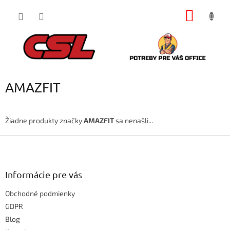
Prejsť
NÁKU
na
obsah
KOŠÍK
AMAZFIT
Žiadne produkty značky
AMAZFIT
sa nenašli...
Z
á
p
ä
Informácie pre vás
t
Obchodné podmienky
i
e
GDPR
Blog