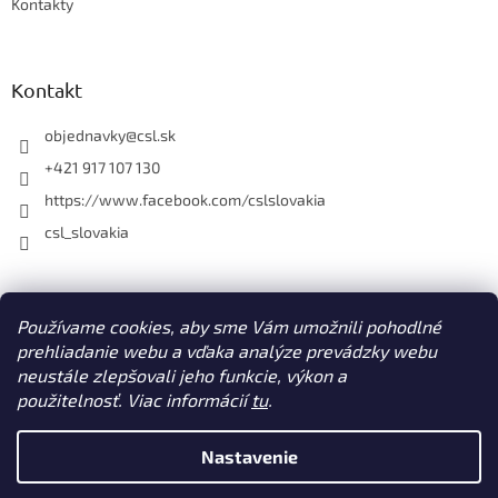
Kontakty
Kontakt
objednavky
@
csl.sk
+421 917 107 130
https://www.facebook.com/cslslovakia
csl_slovakia
Facebook
Používame cookies, aby sme Vám umožnili pohodlné
prehliadanie webu a vďaka analýze prevádzky webu
neustále zlepšovali jeho funkcie, výkon a
použitelnosť. Viac informácií
tu
.
Vytvoril Shoptet
Nastavenie